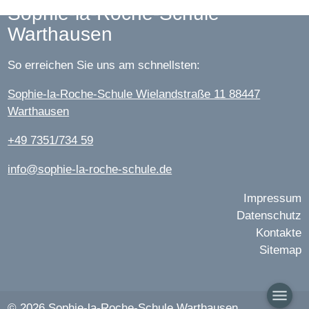
Sophie-la-Roche-Schule
Warthausen
So erreichen Sie uns am schnellsten:
Sophie-la-Roche-Schule Wielandstraße 11 88447
Warthausen
+49 7351/734 59
info@sophie-la-roche-schule.de
Impressum
Datenschutz
Kontakte
Sitemap
menu
© 2026 Sophie-la-Roche-Schule Warthausen