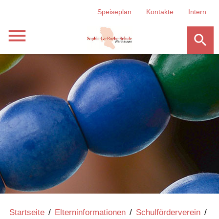
Speiseplan
Kontakte
Intern
menu
search
Startseite
/
Elterninformationen
/
Schulförderverein
/