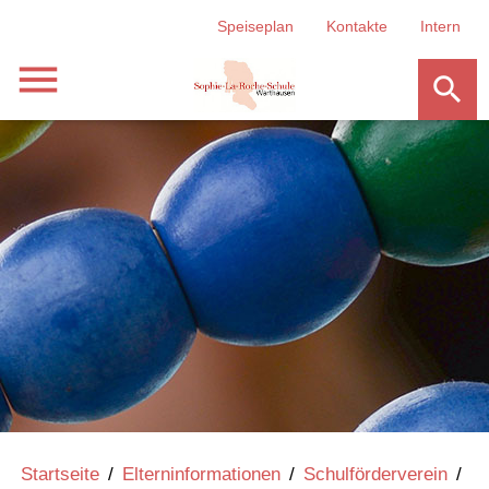
Speiseplan
Kontakte
Intern
menu
search
Startseite
/
Elterninformationen
/
Schulförderverein
/