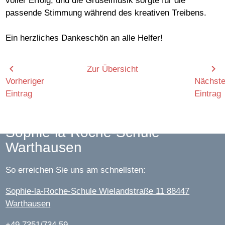
voller Erfolg, und die Gruselmusik sorgte für die
passende Stimmung während des kreativen Treibens.
Ein herzliches Dankeschön an alle Helfer!
chevron_left
chevron_right
Zur Übersicht
Vorheriger
Nächste
Eintrag
Eintrag
Sophie-la-Roche-Schule
Warthausen
So erreichen Sie uns am schnellsten:
Sophie-la-Roche-Schule Wielandstraße 11 88447
Warthausen
+49 7351/734 59