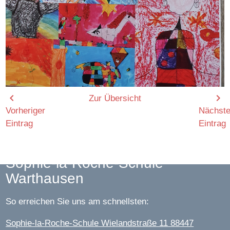
chevron_left
chevron_right
Zur Übersicht
Vorheriger
Nächste
Eintrag
Eintrag
Sophie-la-Roche-Schule
Warthausen
So erreichen Sie uns am schnellsten:
Sophie-la-Roche-Schule Wielandstraße 11 88447