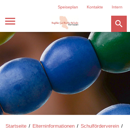
Speiseplan
Kontakte
Intern
menu
search
Startseite
/
Elterninformationen
/
Schulförderverein
/